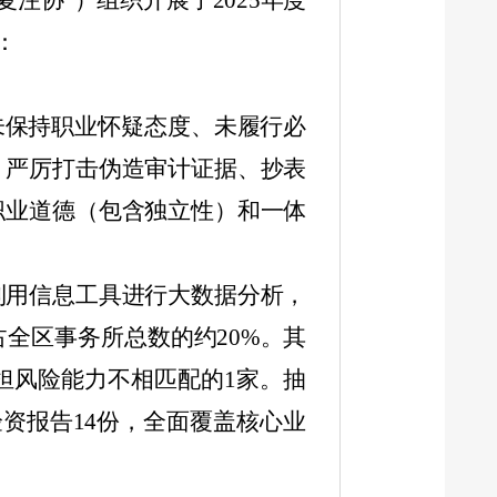
夏注协”）组织开展了
2025
年度
：
未保持职业怀疑态度、未履行必
，严厉打击伪造审计证据、抄表
职业道德（包含独立性）和一体
利用信息工具进行大数据分析，
占全区事务所总数的约
20%
。其
担风险能力不相匹配的
1
家。抽
验资报告
14
份，全面覆盖核心业