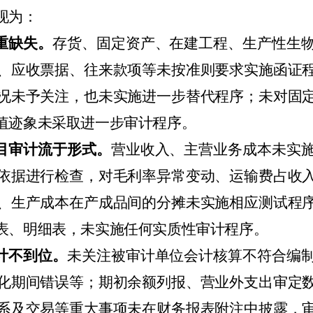
现为：
重缺失。
存货、固定资产、在建工程、生产性生
、应收票据、往来款项等未按准则要求实施函证
况未予关注，也未实施进一步替代程序；未对固
值迹象未采取进一步审计程序。
目审计流于形式。
营业收入、主营业务成本未实
依据进行检查，对毛利率异常变动、运输费占收
、生产成本在产成品间的分摊未实施相应测试程
表、明细表，未实施任何实质性审计程序。
计不到位。
未关注被审计单位会计核算不符合编
化期间错误等；期初余额列报、营业外支出审定
系及交易等重大事项未在财务报表附注中披露，